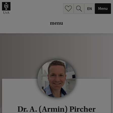
k
Menu
.
.
menu
.
Dr. A. (Armin) Pircher