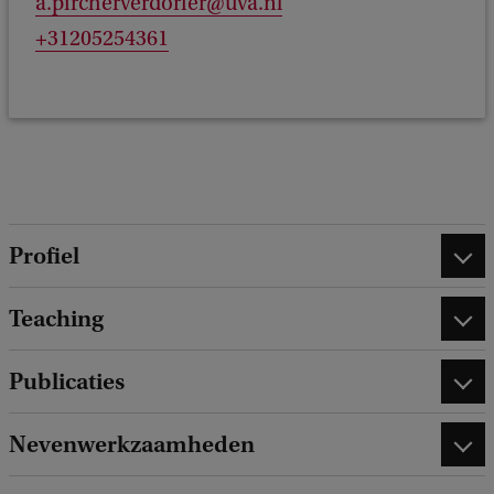
a.pircherverdorfer@uva.nl
+31205254361
Profiel
Teaching
Publicaties
Nevenwerkzaamheden