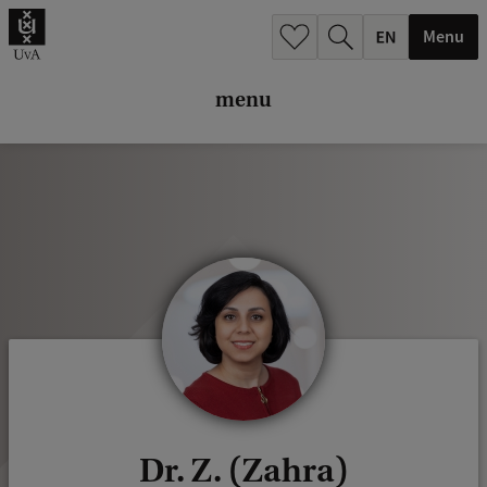
k
Menu
.
.
menu
.
Dr. Z. (Zahra)