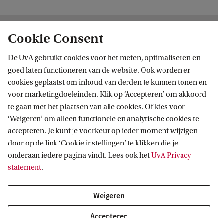
Cookie Consent
Academy
Volg ons op sociale media
De UvA gebruikt cookies voor het meten, optimaliseren en
goed laten functioneren van de website. Ook worden er
cookies geplaatst om inhoud van derden te kunnen tonen en
voor marketingdoeleinden. Klik op ‘Accepteren’ om akkoord
te gaan met het plaatsen van alle cookies. Of kies voor
Contact
‘Weigeren’ om alleen functionele en analytische cookies te
accepteren. Je kunt je voorkeur op ieder moment wijzigen
Waarom UvA Academy
door op de link ‘Cookie instellingen’ te klikken die je
Aanbod
onderaan iedere pagina vindt. Lees ook het
UvA Privacy
Nieuwsbrief
statement
.
Programma's
Incompany
Weigeren
Accepteren