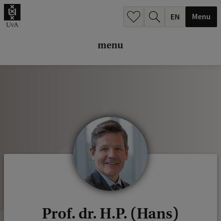
k
Menu
.
.
menu
.
Prof. dr. H.P. (Hans)