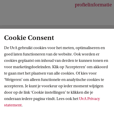
profielinformatie
Cookie Consent
Academy
Volg ons op sociale media
De UvA gebruikt cookies voor het meten, optimaliseren en
goed laten functioneren van de website. Ook worden er
cookies geplaatst om inhoud van derden te kunnen tonen en
voor marketingdoeleinden. Klik op ‘Accepteren’ om akkoord
te gaan met het plaatsen van alle cookies. Of kies voor
Contact
‘Weigeren’ om alleen functionele en analytische cookies te
accepteren. Je kunt je voorkeur op ieder moment wijzigen
Waarom UvA Academy
door op de link ‘Cookie instellingen’ te klikken die je
Aanbod
onderaan iedere pagina vindt. Lees ook het
UvA Privacy
Nieuwsbrief
statement
.
Programma's